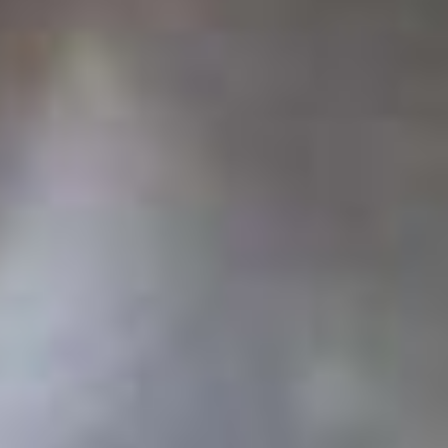
MHXANHMATA -
EΞOΠΛIΣMOΣ ΠAΓΩTOY
Products:
140
Δείτε περισσότερα