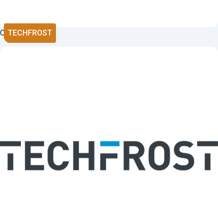
COLBAKE
TECHFROST