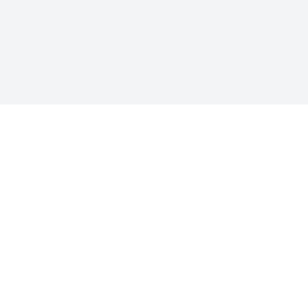
-
-
-