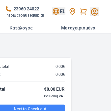
23960 24022
Cart
EL
info@cronusequip.gr
Κατάλογος
Mεταχειρισμένα
btotal
0.00
€
t
0.00
€
tal
€
0.00
EUR
including VAT
Next to Check out