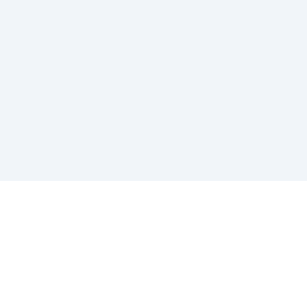
-
-
-