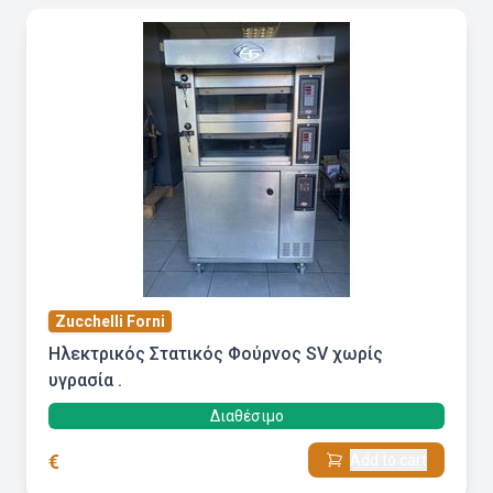
Zucchelli Forni
Ηλεκτρικός Στατικός Φούρνος SV χωρίς
υγρασία .
Διαθέσιμο
€
Add to cart