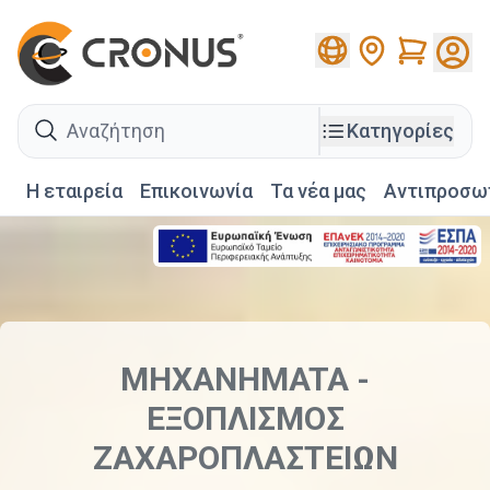
Cart
search
Κατηγορίες
Η εταιρεία
Επικοινωνία
Τα νέα μας
Αντιπροσω
MHXANHMATA -
EΞOΠΛIΣMOΣ
ZAXAPOΠΛAΣTEIΩN