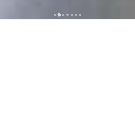
ΤΕΧΝΙΚΗ ΥΠΟΣΤΗΡΙΞΗ - SERVICE
Παρέχουμε πλήρες και οργανωμένη τεχνική υποστήριξη
24ώρου σε όλη την Ελλάδα.
ΤΟΠΟΘΕΤΗΣΗ – ΕΓΚΑΤΑΣΤΑΣΗ
Οι τεχνικοί της εταιρείας μας είναι καταρτισμένοι για την
ορθή τοποθέτηση και λειτουργία στα παραδιδόμενα από
εμάς μηχανήματα και εξοπλισμό.