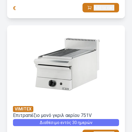
€
Add to cart
VIMITEX
Επιτραπέζιο μονό γκριλ αερίου 751V
Διαθέσιμο εντός 30 ημερών