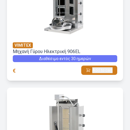
VIMITEX
Μηχανή Γύρου Hλεκτρική 906EL
Διαθέσιμο εντός 30 ημερών
€
Add to cart