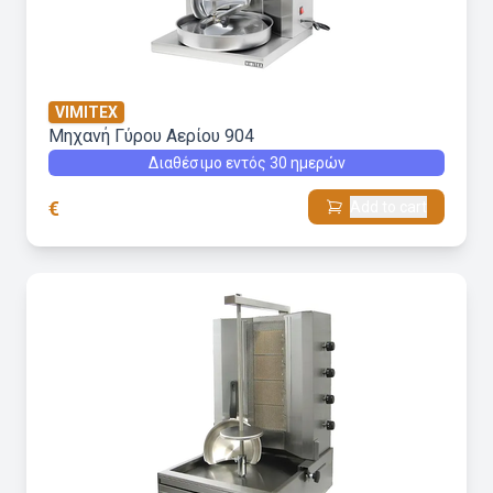
VIMITEX
Μηχανή Γύρου Aερίου 904
Διαθέσιμο εντός 30 ημερών
€
Add to cart