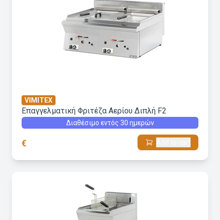
VIMITEX
Επαγγελματική Φριτέζα Αερίου Διπλή F2
Διαθέσιμο εντός 30 ημερών
€
Add to cart