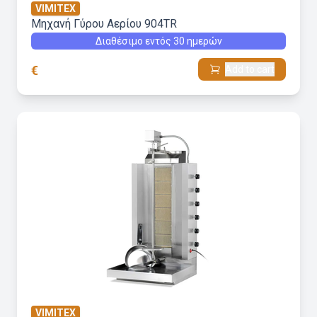
VIMITEX
Μηχανή Γύρου Aερίου 904TR
Διαθέσιμο εντός 30 ημερών
€
Add to cart
VIMITEX