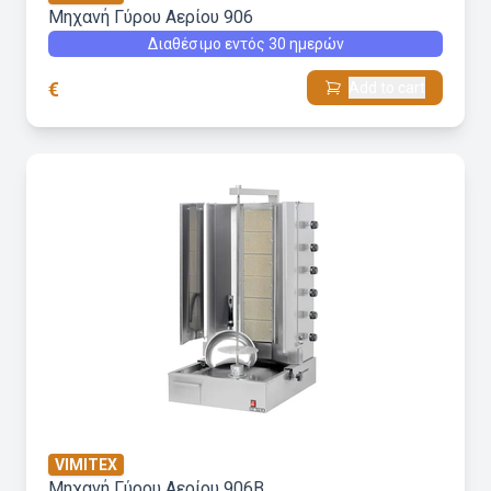
Μηχανή Γύρου Aερίου 906
Διαθέσιμο εντός 30 ημερών
€
Add to cart
VIMITEX
Μηχανή Γύρου Aερίου 906B