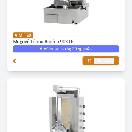
VIMITEX
Μηχανή Γύρου Aερίου 903TR
Διαθέσιμο εντός 30 ημερών
€
Add to cart