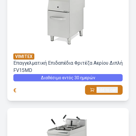
VIMITEX
Επαγγελματική Επιδαπέδια Φριτέζα Αερίου Διπλή
FV15MD
Διαθέσιμο εντός 30 ημερών
€
Add to cart