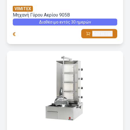
VIMITEX
Μηχανή Γύρου Aερίου 905B
Διαθέσιμο εντός 30 ημερών
€
Add to cart