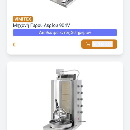
VIMITEX
Μηχανή Γύρου Aερίου 904V
Διαθέσιμο εντός 30 ημερών
€
Add to cart