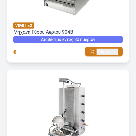
VIMITEX
Μηχανή Γύρου Aερίου 904B
Διαθέσιμο εντός 30 ημερών
€
Add to cart