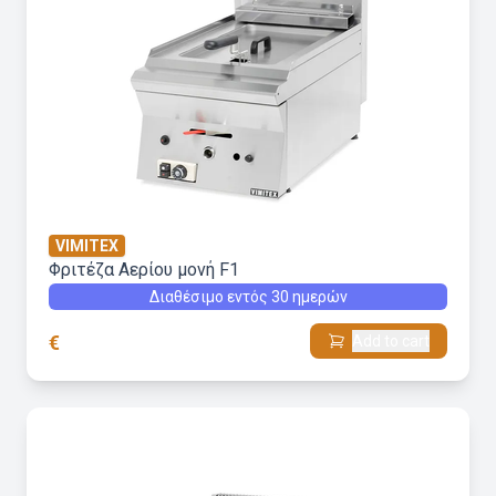
VIMITEX
Φριτέζα Αερίου μονή F1
Διαθέσιμο εντός 30 ημερών
€
Add to cart