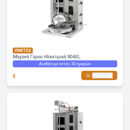
VIMITEX
Μηχανή Γύρου Hλεκτρική 904EL
Διαθέσιμο εντός 30 ημερών
€
Add to cart