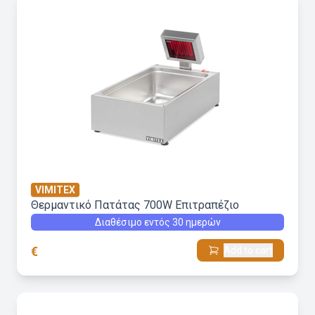
VIMITEX
Θερμαντικό Πατάτας 700W Επιτραπέζιο
Διαθέσιμο εντός 30 ημερών
€
Add to cart