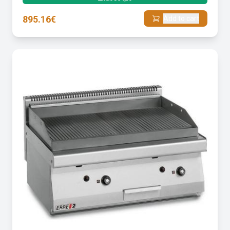
895.16€
Add to cart