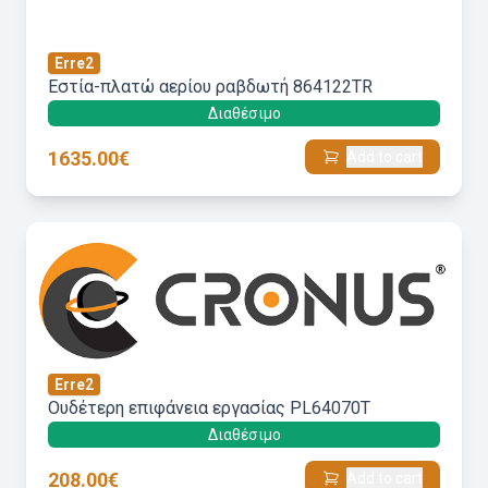
Erre2
Εστία-πλατώ αερίου ραβδωτή 864122TR
Διαθέσιμο
1635.00€
Add to cart
Erre2
Ουδέτερη επιφάνεια εργασίας PL64070T
Διαθέσιμο
208.00€
Add to cart