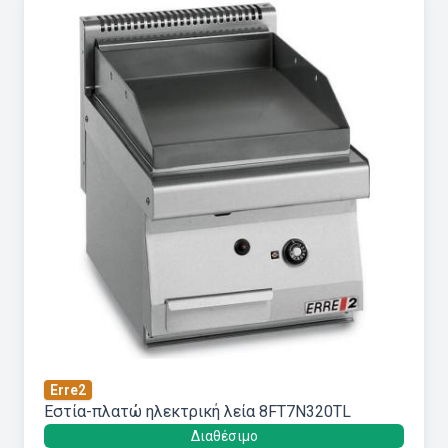
Erre2
Εστία-πλατώ ηλεκτρική λεία 8FT7N320TL
Διαθέσιμο