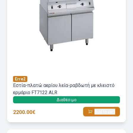
Erre2
Εστία-πλατώ αερίου λεία-ραβδωτή με κλειστό
ερμάριο FT7122 ALR
Διαθέσιμο
2200.00€
Add to cart