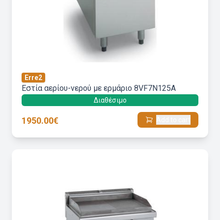
Erre2
Εστία αερίου-νερού με ερμάριο 8VF7N125A
Διαθέσιμο
1950.00€
Add to cart