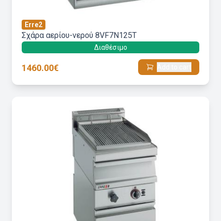
Erre2
Σχάρα αερίου-νερού 8VF7N125T
Διαθέσιμο
1460.00€
Add to cart