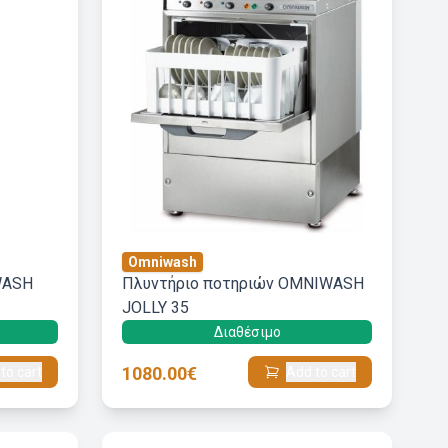
Omniwash
WASH
Πλυντήριο ποτηριών OMNIWASH
JOLLY 35
Διαθέσιμο
1080.00€
to cart
Add to cart