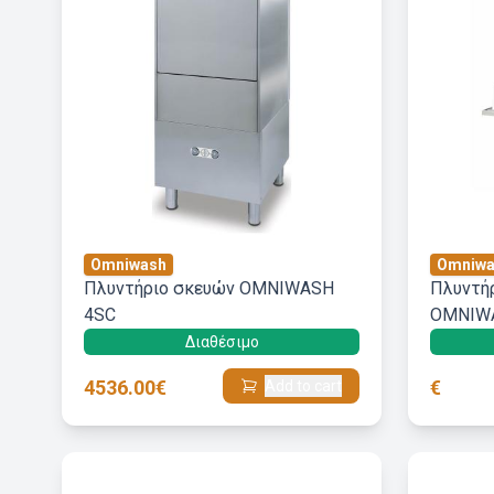
Omniwash
Omniwa
Πλυντήριο σκευών OMNIWASH
Πλυντή
4SC
OMNIWA
Διαθέσιμο
4536.00€
€
Add to cart