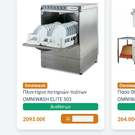
Omniwash
Omniwa
Πλυντήριο ποτηριών-πιάτων
Πάσο 06
OMNIWASH ELITE 503
OMNIWA
Διαθέσιμο
2093.00€
264.00
Add to cart