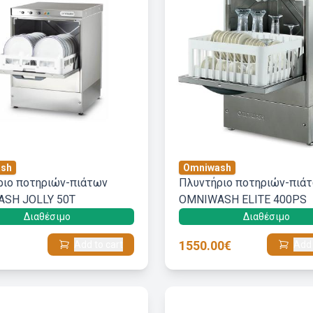
sh
Omniwash
ριο ποτηριών-πιάτων
Πλυντήριο ποτηριών-πιά
SH JOLLY 50T
OMNIWASH ELITE 400PS
Διαθέσιμο
Διαθέσιμο
1550.00€
Add to cart
Add 