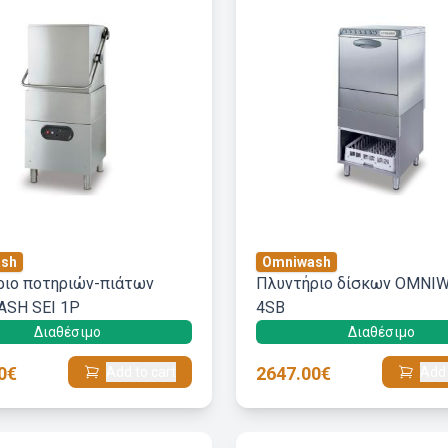
sh
Omniwash
ριο ποτηριών-πιάτων
Πλυντήριο δίσκων OMNI
SH SEI 1P
4SB
Διαθέσιμο
Διαθέσιμο
0€
2647.00€
Add to cart
Add 