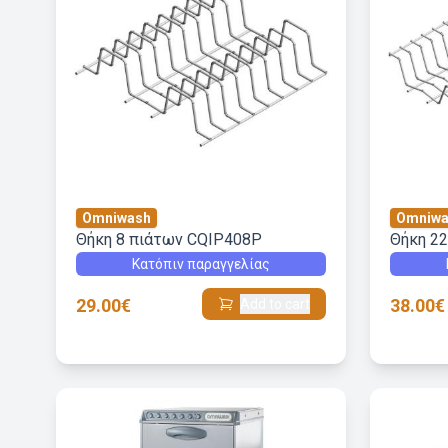
Omniwash
Omniwa
Θήκη 8 πιάτων CQIP408P
Θήκη 2
Κατόπιν παραγγελίας
29.00€
38.00€
Add to cart