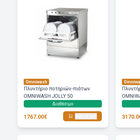
Omniwash
Omniwa
Πλυντήριο ποτηριών-πιάτων
Πλυντή
OMNIWASH JOLLY 50
OMNIWA
Διαθέσιμο
1767.00€
3170.0
Add to cart