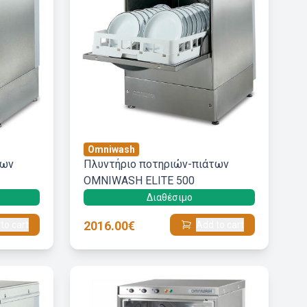
Omniwash
των
Πλυντήριο ποτηριών-πιάτων
OMNIWASH ELITE 500
Διαθέσιμο
2016.00€
to cart
Add to cart