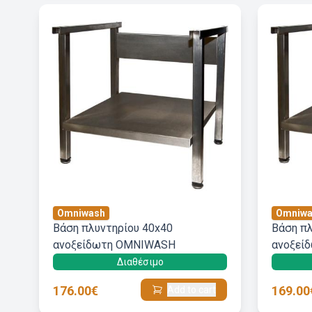
Omniwash
Omniwa
Βάση πλυντηρίου 40x40
Βάση πλ
ανοξείδωτη OMNIWASH
ανοξεί
Διαθέσιμο
176.00€
169.00
Add to cart