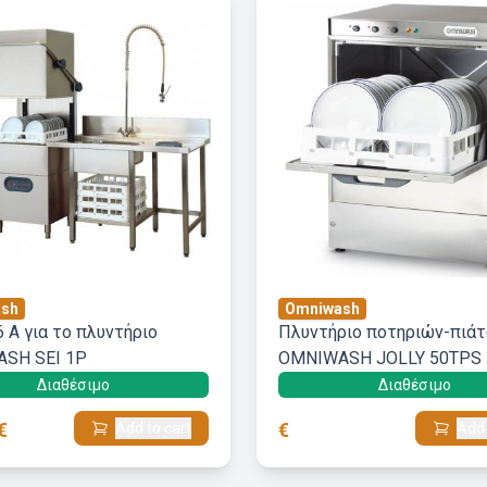
sh
Omniwash
 Α για το πλυντήριο
Πλυντήριο ποτηριών-πιά
SH SEI 1P
OMNIWASH JOLLY 50TPS
Διαθέσιμο
Διαθέσιμο
€
€
Add to cart
Add 