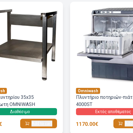
sh
Omniwash
υντηρίου 35x35
Πλυντήριο ποτηριών-πιά
δωτη OMNIWASH
4000ST
Διαθέσιμο
Εκτός αποθέματος
€
1170.00€
Add to cart
Add 