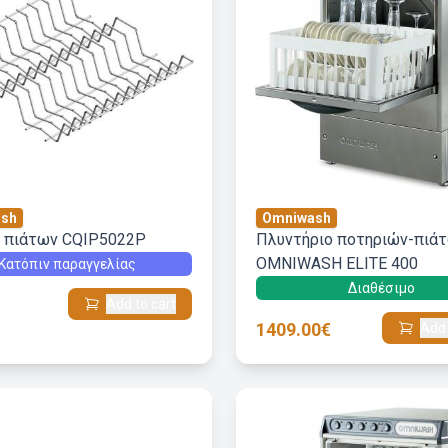
sh
Omniwash
2 πιάτων CQIP5022P
Πλυντήριο ποτηριών-πιά
OMNIWASH ELITE 400
Κατόπιν παραγγελίας
Διαθέσιμο
Add to cart
1409.00€
Add 