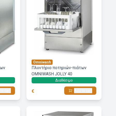
Omniwash
των
Πλυντήριο ποτηριών-πιάτων
OMNIWASH JOLLY 40
Διαθέσιμο
€
to cart
Add to cart