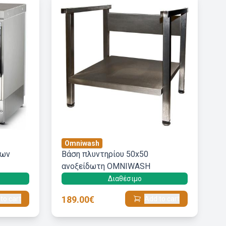
Omniwash
των
Βάση πλυντηρίου 50x50
ανοξείδωτη OMNIWASH
Διαθέσιμο
189.00€
to cart
Add to cart