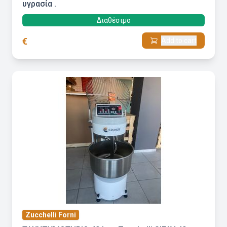
υγρασία .
Διαθέσιμο
€
Add to cart
Zucchelli Forni