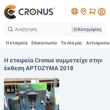
Cart
search
Κατηγορίες
Η εταιρεία
Επικοινωνία
Τα νέα μας
Αντιπροσω
Η εταιρεία Cronus συμμετείχε στην
έκθεση ΑΡΤΟΖΥΜΑ 2018