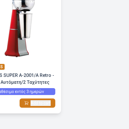
IS
 SUPER Α-2001/Α Retro -
 Αυτόματη/2 Ταχύτητες
αθέσιμο εντός 3 ημερών
Add to cart