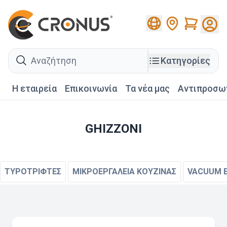
Cart
search
Κατηγορίες
Η εταιρεία
Επικοινωνία
Τα νέα μας
Αντιπροσω
GHIZZONI
ΤΥΡΟΤΡΙΦΤΕΣ
ΜΙΚΡΟΕΡΓΑΛΕΙΑ ΚΟΥΖΙΝΑΣ
VACUUM 