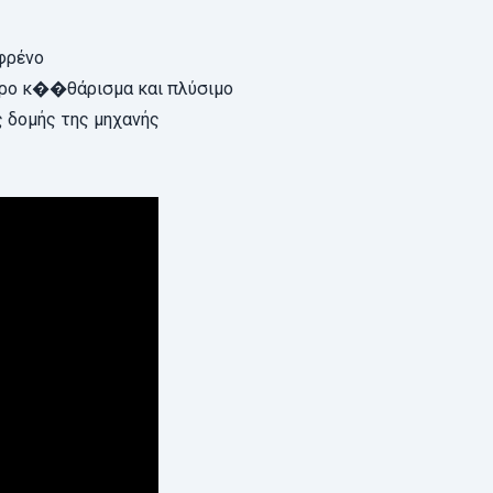
φρένο
ορο κ��θάρισμα και πλύσιμο
 δομής της μηχανής