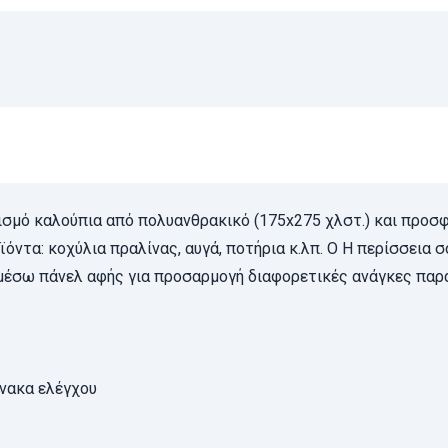
ρισμό καλούπια από πολυανθρακικό (175x275 χλστ.) και προσ
όντα: κοχύλια πραλίνας, αυγά, ποτήρια κ.λπ. Ο Η περίσσεια
 μέσω πάνελ αφής για προσαρμογή διαφορετικές ανάγκες παρ
ίνακα ελέγχου