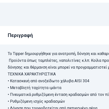
Περιγραφή
Το Tipper δημιουργήθηκε για ανατροπή, δόνηση και καθα
Προϊόντα όπως ταμπλέτες, ναπολιτίνες κ.λπ. Κοίλα προϊ
δόνησης και θέρμανση είναι μπορεί να προγραμματιστεί
ΤΕΧΝΙΚΑ ΧΑΡΑΚΤΗΡΙΣΤΙΚΑ
• Κατασκευή από ανοξείδωτο χάλυβα AISI 304
• Μεταβλητή ταχύτητα ιμάντα
• Πνευματικά ρυθμιζόμενη ένταση κραδασμών από τον π
• Ρυθμιζόμενη ισχύς κραδασμών
• Δόνηση που τροφοδοτείται από πεπιεσμένο αέρα