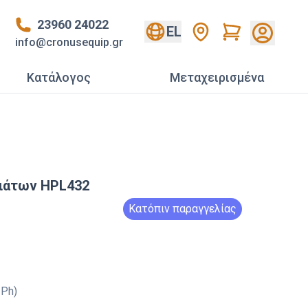
23960 24022
Cart
EL
info@cronusequip.gr
Κατάλογος
Mεταχειρισμένα
πιάτων HPL432
Κατόπιν παραγγελίας
 Ph)