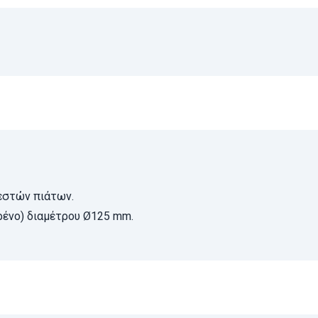
εστών πιάτων.
ρένο) διαμέτρου Ø125 mm.