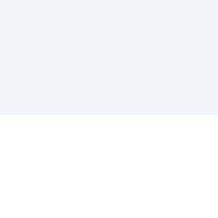
-
-
-