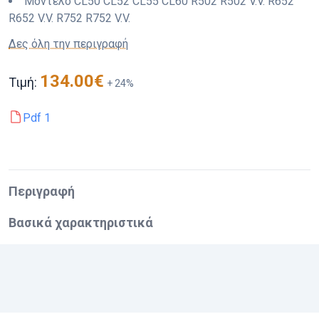
Μοντέλο
CL50 CL52 CL55 CL60 R502 R502 V.V. R652
R652 V.V. R752 R752 V.V.
Δες όλη την περιγραφή
134.00
€
Τιμή:
+
24
%
Pdf
1
Περιγραφή
Βασικά χαρακτηριστικά