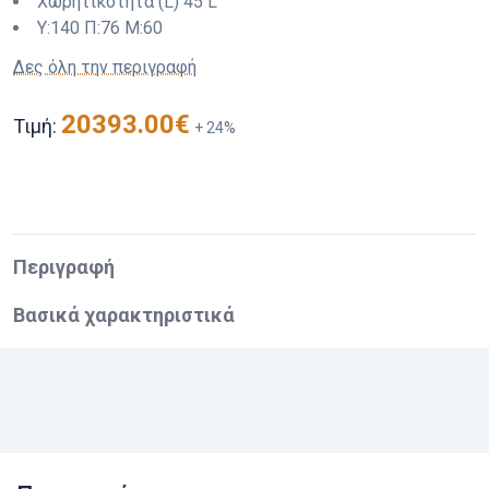
Χωρητικότητα (L)
45 L
Y:
140
Π:
76
M:
60
Δες όλη την περιγραφή
20393.00
€
Τιμή:
+
24
%
Περιγραφή
Βασικά χαρακτηριστικά