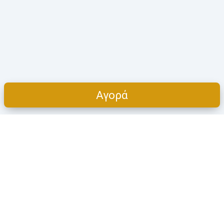
Αγορά
Cart
ΠΡΟΪΌΝΤΑ
Η ΕΤΑΙΡΕΊΑ
Όλες οι κατηγορίες
Πoιοι είμαστε