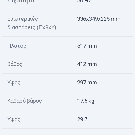
Συχνότητα
50 Hz
Εσωτερικές
336x349x225 mm
διαστάσεις (ΠxΒxΥ)
Πλάτος
517 mm
Βάθος
412 mm
Ύψος
297 mm
Καθαρό βάρος
17.5 kg
Ύψος
29.7