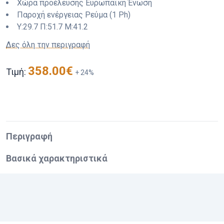
Χώρα προέλευσης
Ευρωπαϊκή Ένωση
Παροχή ενέργειας
Ρεύμα (1 Ph)
Y:
29.7
Π:
51.7
M:
41.2
Δες όλη την περιγραφή
358.00
€
Τιμή:
+
24
%
Περιγραφή
Βασικά χαρακτηριστικά