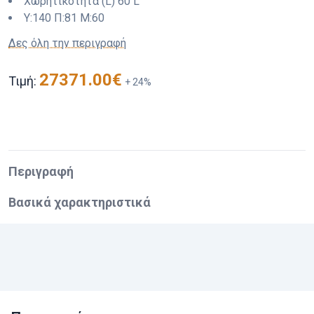
Χωρητικότητα (L)
60 L
Y:
140
Π:
81
M:
60
Δες όλη την περιγραφή
27371.00
€
Τιμή:
+
24
%
Περιγραφή
Βασικά χαρακτηριστικά