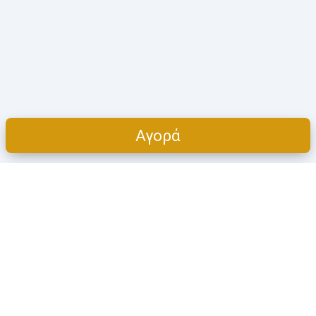
Αγορά
Cart
ΠΡΟΪΌΝΤΑ
Η ΕΤΑΙΡΕΊΑ
Όλες οι κατηγορίες
Πoιοι είμαστε