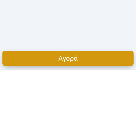
Αγορά
Cart
ΠΡΟΪΌΝΤΑ
Η ΕΤΑΙΡΕΊΑ
Όλες οι κατηγορίες
Πoιοι είμαστε