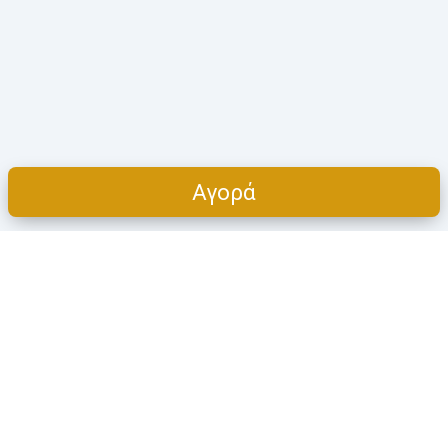
Αγορά
Cart
ΠΡΟΪΌΝΤΑ
Η ΕΤΑΙΡΕΊΑ
Όλες οι κατηγορίες
Πoιοι είμαστε