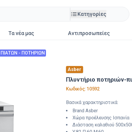
Κατηγορίες
Τα νέα μας
Αντιπροσωπείες
 ΠΙΑΤΩΝ - ΠΟΤΗΡΙΩΝ
Asber
Πλυντήριο ποτηριών-π
Κωδικός
:
10592
Βασικά χαρακτηριστικά
:
Brand
Asber
Χώρα προέλευσης
Ισπανία
Διάσταση καλαθιού
500x50
Y:
82
Π:
60
M:
60