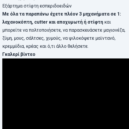
Εξάρτημα στίφτη εσπεριδοειδών
Με όλα τα παραπάνω έχετε πλέον
3 μηχανήματα σε 1
:
λαχανοκόπτη,
cutter και
αποχυμωτή ή στίφτη
και
μπορείτε να πολτοποιήσετε, να παρασκευάσετε μαγιονέζα,
ζύμη, μους, σάλτσες, χυμούς, να ψιλοκόψετε μαϊντανό,
κρεμμύδια, κρέας και ό,τι άλλο θελήσετε.
Γκαλερί βίντεο