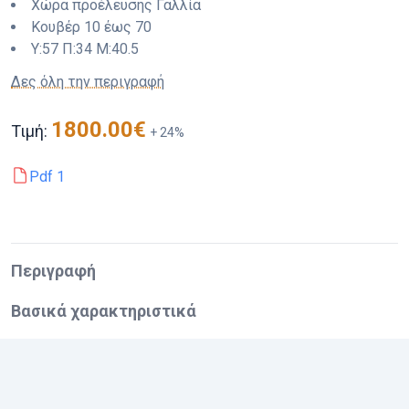
Χώρα προέλευσης
Γαλλία
Κουβέρ
10 έως 70
Y:
57
Π:
34
M:
40.5
Δες όλη την περιγραφή
1800.00
€
Τιμή:
+
24
%
Pdf
1
Περιγραφή
Βασικά χαρακτηριστικά