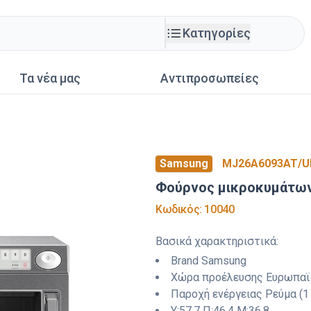
Κατηγορίες
Τα νέα μας
Αντιπροσωπείες
Samsung
MJ26A6093AT/U
Φούρνος μικροκυμάτω
Κωδικός
:
10040
Βασικά χαρακτηριστικά
:
Brand
Samsung
Χώρα προέλευσης
Ευρωπαϊ
Παροχή ενέργειας
Ρεύμα (1
Y:
57.7
Π:
46.4
M:
36.8