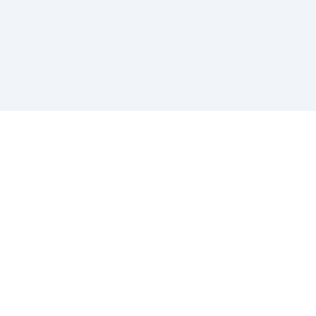
-
-
-
-
-