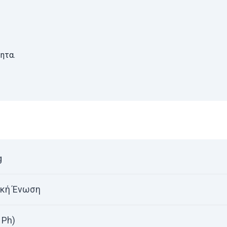
ητα.
g
κή Ένωση
 Ph)