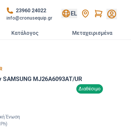
23960 24022
Cart
EL
info@cronusequip.gr
Κατάλογος
Mεταχειρισμένα
R
ν SAMSUNG MJ26A6093AT/UR
Διαθέσιμο
κή Ένωση
 Ph)