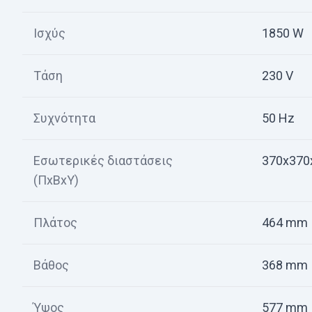
Ισχύς
1850 W
Τάση
230 V
Συχνότητα
50 Hz
Εσωτερικές διαστάσεις
370x370
(ΠxΒxΥ)
Πλάτος
464 mm
Βάθος
368 mm
Ύψος
577 mm