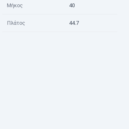
Μήκος
40
Πλάτος
44.7