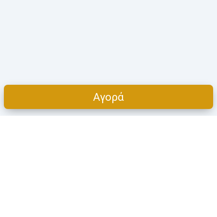
Αγορά
Cart
ΠΡΟΪΌΝΤΑ
Η ΕΤΑΙΡΕΊΑ
Όλες οι κατηγορίες
Πoιοι είμαστε